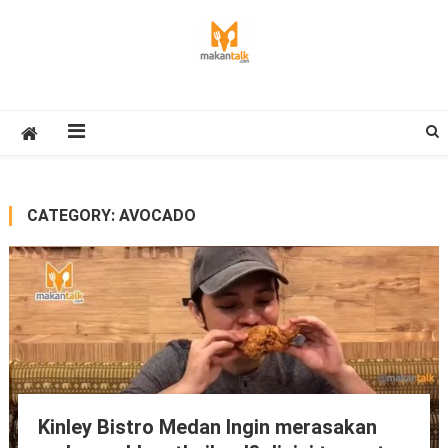
Skip
to
content
Makan Talk
Eating Around The World
CATEGORY:
AVOCADO
Kinley Bistro Medan Ingin merasakan