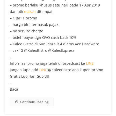
– promo berlaku khusus satu hari pada 17 Apr 2019
dan utk
makan
ditempat
– 1 jari 1 promo
– harga blm termasuk pajak
– no service charge
– boleh bayar dgn OVO cash back 10%
– Kaleo Bistro di Sun Plaza lt.4 diatas Ace Hardware
– cek IG @KaleoBistro @KaleoExpress
.
Informasi promo juga telah di broadcast ke
LINE
jangan lupa add
LINE
@KaleoBistro ada kupon promo
Gratis Luo Han Guo dll
.
Baca
Continue Reading