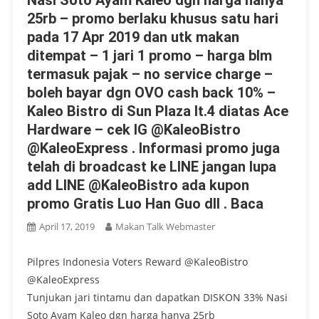
Nasi Soto Ayam Kaleo dgn harga hanya
25rb – promo berlaku khusus satu hari
pada 17 Apr 2019 dan utk makan
ditempat – 1 jari 1 promo – harga blm
termasuk pajak – no service charge –
boleh bayar dgn OVO cash back 10% –
Kaleo Bistro di Sun Plaza lt.4 diatas Ace
Hardware – cek IG @KaleoBistro
@KaleoExpress . Informasi promo juga
telah di broadcast ke LINE jangan lupa
add LINE @KaleoBistro ada kupon
promo Gratis Luo Han Guo dll . Baca
April 17, 2019
Makan Talk Webmaster
Pilpres Indonesia Voters Reward @KaleoBistro
@KaleoExpress
Tunjukan jari tintamu dan dapatkan DISKON 33% Nasi
Soto Ayam Kaleo dgn harga hanya 25rb