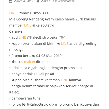
March 4, 2019
Makan Talk Webmaster
LINE
Promo: Diskon 33%
Mie Goreng Rendang Ayam Kaleo hanya 25rb khusus
member
LINE
@KaleoBistro
Caranya:
• add
LINE
@KaleoBistro pakai “@“
• kupon promo akan di kirim ke
LINE
anda di greeting
message
• Promo berlaku 04-08 Mar 2019
• khusus
makan
ditempat
• tidak bisa digabungkan dengan promo lain
• hanya berlaku 1 kali pakai
• kupon bisa di share ke teman
LINE
lainnya
• harga belum termasuk pajak (no service charge di
Kaleo)
• pembayaran tunai
• follow IG @KaleoBistro utk info promo berikutnya dan