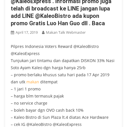
@KaleoExpress . Informasi promo juga
telah di broadcast ke LINE jangan lupa
add LINE @KaleoBistro ada kupon
promo Gratis Luo Han Guo dll . Baca
April 17, 2019
Makan Talk Webmaster
Pilpres Indonesia Voters Reward @KaleoBistro
@KaleoExpress
Tunjukan jari tintamu dan dapatkan DISKON 33% Nasi
Soto Ayam Kaleo dgn harga hanya 25rb
– promo berlaku khusus satu hari pada 17 Apr 2019
dan utk
makan
ditempat
– 1 jari 1 promo
– harga blm termasuk pajak
– no service charge
– boleh bayar dgn OVO cash back 10%
– Kaleo Bistro di Sun Plaza lt.4 diatas Ace Hardware
– cek IG @KaleoBistro @KaleoExpress