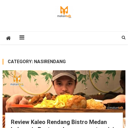
Skip
to
content
Makan Talk
Eating Around The World
CATEGORY:
NASIRENDANG
Review Kaleo Rendang Bistro Medan