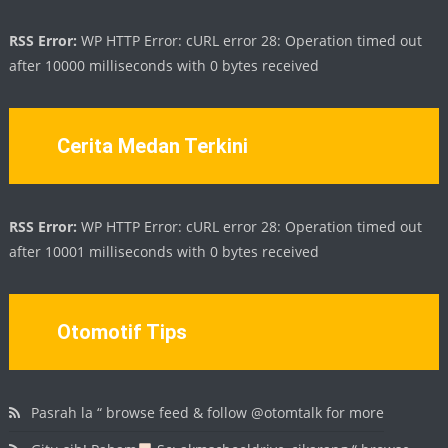
RSS Error:
WP HTTP Error: cURL error 28: Operation timed out
after 10000 milliseconds with 0 bytes received
Cerita Medan Terkini
RSS Error:
WP HTTP Error: cURL error 28: Operation timed out
after 10001 milliseconds with 0 bytes received
Otomotif Tips
Pasrah la “ browse feed & follow @otomtalk for more