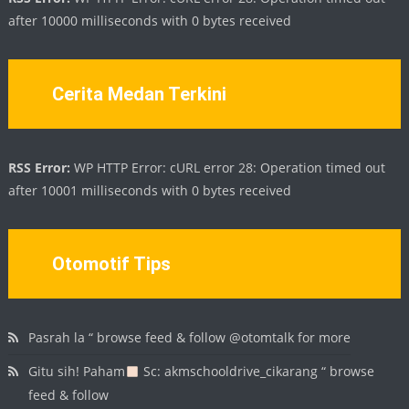
after 10000 milliseconds with 0 bytes received
Cerita Medan Terkini
RSS Error:
WP HTTP Error: cURL error 28: Operation timed out
after 10001 milliseconds with 0 bytes received
Otomotif Tips
Pasrah la “ browse feed & follow @otomtalk for more
Gitu sih! Paham
Sc: akmschooldrive_cikarang “ browse
feed & follow