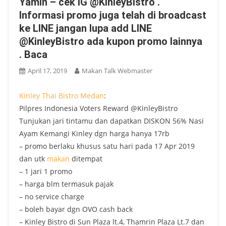
Yamin – cek IG @KinleyBistro .
Informasi promo juga telah di broadcast
ke LINE jangan lupa add LINE
@KinleyBistro ada kupon promo lainnya
. Baca
April 17, 2019
Makan Talk Webmaster
Kinley Thai Bistro
Medan
:
Pilpres Indonesia Voters Reward @KinleyBistro
Tunjukan jari tintamu dan dapatkan DISKON 56% Nasi
Ayam Kemangi Kinley dgn harga hanya 17rb
– promo berlaku khusus satu hari pada 17 Apr 2019
dan utk
makan
ditempat
– 1 jari 1 promo
– harga blm termasuk pajak
– no service charge
– boleh bayar dgn OVO cash back
– Kinley Bistro di Sun Plaza lt.4, Thamrin Plaza Lt.7 dan