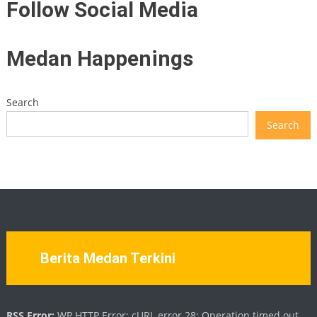
Follow Social Media
Medan Happenings
Search
Search
Berita Medan Terkini
RSS Error:
WP HTTP Error: cURL error 28: Operation timed out