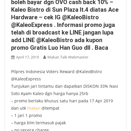
boleh bayar dgn OVO cash back 10% –
Kaleo Bistro di Sun Plaza lt.4 diatas Ace
Hardware – cek IG @KaleoBistro
@KaleoExpress . Informasi promo juga
telah di broadcast ke LINE jangan lupa
add LINE @KaleoBistro ada kupon
promo Gratis Luo Han Guo dll . Baca
April 17, 2019
Makan Talk Webmaster
Pilpres Indonesia Voters Reward @KaleoBistro
@KaleoExpress
Tunjukan jari tintamu dan dapatkan DISKON 33% Nasi
Soto Ayam Kaleo dgn harga hanya 25rb
– promo berlaku khusus satu hari pada 17 Apr 2019
dan utk
makan
ditempat
– 1 jari 1 promo
– harga blm termasuk pajak
– no service charge