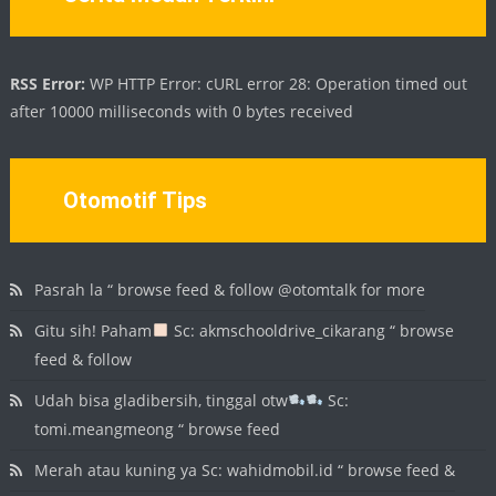
RSS Error:
WP HTTP Error: cURL error 28: Operation timed out
after 10000 milliseconds with 0 bytes received
Otomotif Tips
Pasrah la “ browse feed & follow @otomtalk for more
Gitu sih! Paham
Sc: akmschooldrive_cikarang “ browse
feed & follow
Udah bisa gladibersih, tinggal otw
Sc:
tomi.meangmeong “ browse feed
Merah atau kuning ya Sc: wahidmobil.id “ browse feed &