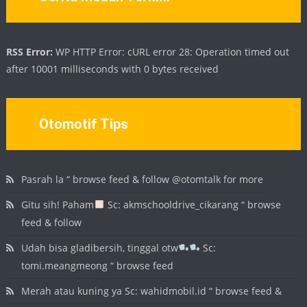
RSS Error:
WP HTTP Error: cURL error 28: Operation timed out
after 10001 milliseconds with 0 bytes received
Otomotif Tips
Pasrah la “ browse feed & follow @otomtalk for more
Gitu sih! Paham
Sc: akmschooldrive_cikarang “ browse
feed & follow
Udah bisa gladibersih, tinggal otw
Sc:
tomi.meangmeong “ browse feed
Merah atau kuning ya Sc: wahidmobil.id “ browse feed &