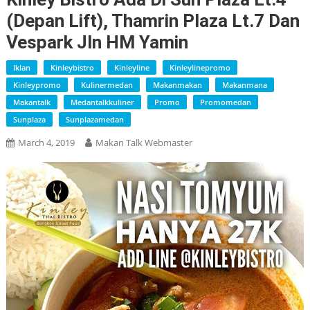
(depan Lift), Thamrin Plaza Lt.7 Dan
Vespark Jln HM Yamin
Iklan
Kinleybistro
Kinleyline
Kinleylinepromo
Kinleypromo
Kulinermedan
Makanmakan
Makanmana
Makantalk
Medantalkkuliner
Promo
Promomedan
Sunplaza
Sunplazamedan
March 4, 2019
Makan Talk Webmaster