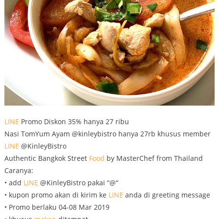
LINE
Promo Diskon 35% hanya 27 ribu
Nasi TomYum Ayam @kinleybistro hanya 27rb khusus member
LINE
@KinleyBistro
Authentic Bangkok Street
Food
by MasterChef from Thailand
Caranya:
• add
LINE
@KinleyBistro pakai “@“
• kupon promo akan di kirim ke
LINE
anda di greeting message
• Promo berlaku 04-08 Mar 2019