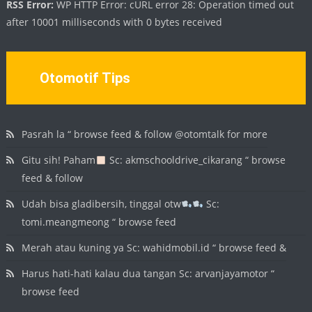
RSS Error:
WP HTTP Error: cURL error 28: Operation timed out
after 10001 milliseconds with 0 bytes received
Otomotif Tips
Pasrah la “ browse feed & follow @otomtalk for more
Gitu sih! Paham
Sc: akmschooldrive_cikarang “ browse
feed & follow
Udah bisa gladibersih, tinggal otw
Sc:
tomi.meangmeong “ browse feed
Merah atau kuning ya Sc: wahidmobil.id “ browse feed &
Harus hati-hati kalau dua tangan Sc: arvanjayamotor “
browse feed