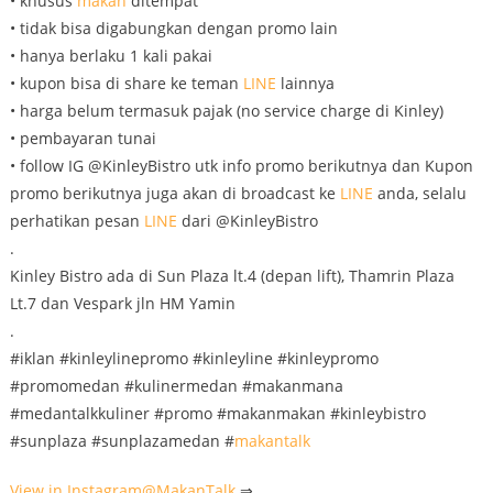
• khusus
makan
ditempat
• tidak bisa digabungkan dengan promo lain
• hanya berlaku 1 kali pakai
• kupon bisa di share ke teman
LINE
lainnya
• harga belum termasuk pajak (no service charge di Kinley)
• pembayaran tunai
• follow IG @KinleyBistro utk info promo berikutnya dan Kupon
promo berikutnya juga akan di broadcast ke
LINE
anda, selalu
perhatikan pesan
LINE
dari @KinleyBistro
.
Kinley Bistro ada di Sun Plaza lt.4 (depan lift), Thamrin Plaza
Lt.7 dan Vespark jln HM Yamin
.
#iklan #kinleylinepromo #kinleyline #kinleypromo
#promomedan #kulinermedan #makanmana
#medantalkkuliner #promo #makanmakan #kinleybistro
#sunplaza #sunplazamedan #
makantalk
View in Instagram@
MakanTalk
⇒